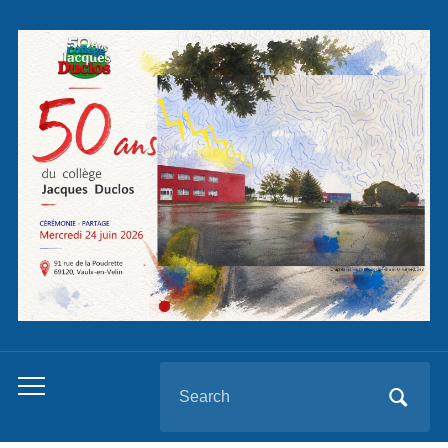
Panneau de gestion des cookies
Search
Toggle
for:
mobile
menu