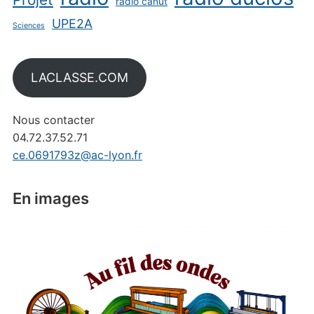
radio canut
UPE2A
Sciences
LACLASSE.COM
Nous contacter
04.72.37.52.71
ce.0691793z@ac-lyon.fr
En images