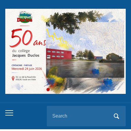
Panneau de gestion des cookies
Search
Toggle
for:
mobile
menu