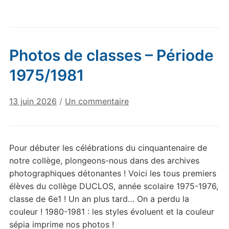
Photos de classes – Période
1975/1981
sur
13 juin 2026
/
Un commentaire
Photos
de
classes
Pour débuter les célébrations du cinquantenaire de
–
notre collège, plongeons-nous dans des archives
Période
photographiques détonantes ! Voici les tous premiers
1975/1981
élèves du collège DUCLOS, année scolaire 1975-1976,
classe de 6e1 ! Un an plus tard… On a perdu la
couleur ! 1980-1981 : les styles évoluent et la couleur
sépia imprime nos photos !