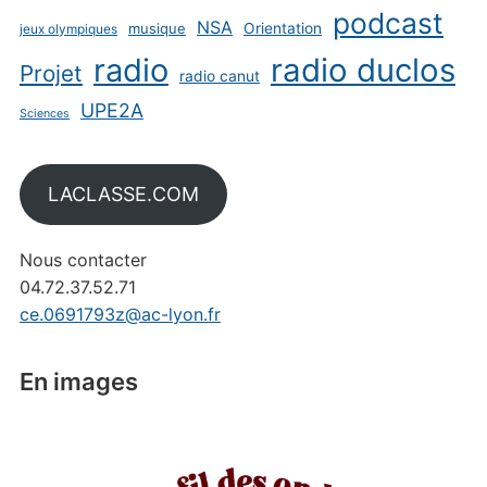
podcast
NSA
musique
Orientation
jeux olympiques
radio
radio duclos
Projet
radio canut
UPE2A
Sciences
LACLASSE.COM
Nous contacter
04.72.37.52.71
ce.0691793z@ac-lyon.fr
En images