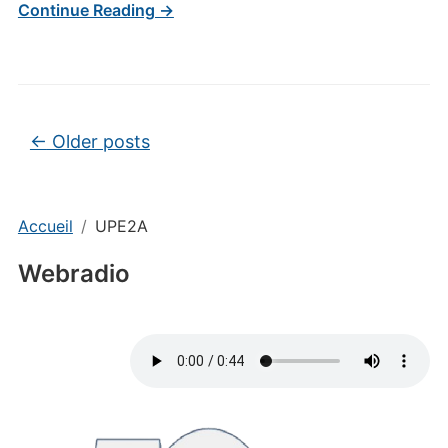
Continue Reading →
Post navigation
←
Older posts
Accueil
UPE2A
Webradio