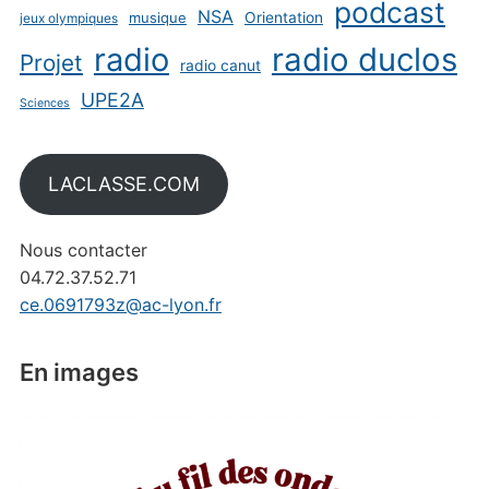
podcast
NSA
musique
Orientation
jeux olympiques
radio
radio duclos
Projet
radio canut
UPE2A
Sciences
LACLASSE.COM
Nous contacter
04.72.37.52.71
ce.0691793z@ac-lyon.fr
En images