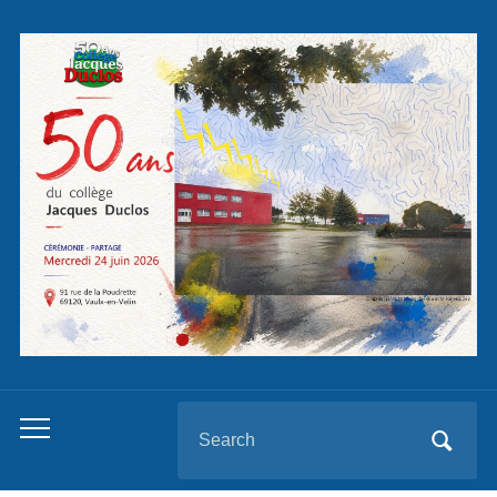
Panneau de gestion des cookies
Search
Toggle
for:
mobile
menu