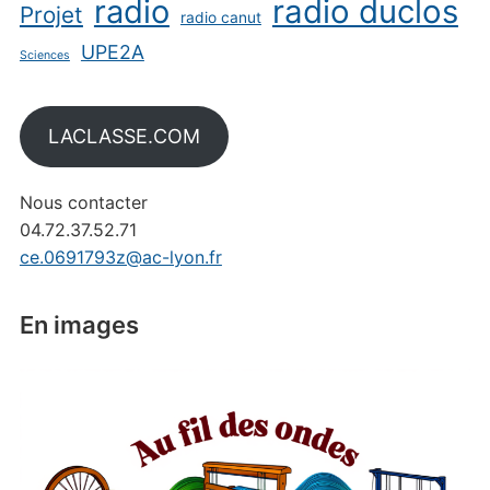
radio
radio duclos
Projet
radio canut
UPE2A
Sciences
LACLASSE.COM
Nous contacter
04.72.37.52.71
ce.0691793z@ac-lyon.fr
En images