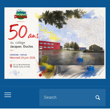
Panneau de gestion des cookies
Search
Toggle
for:
mobile
menu