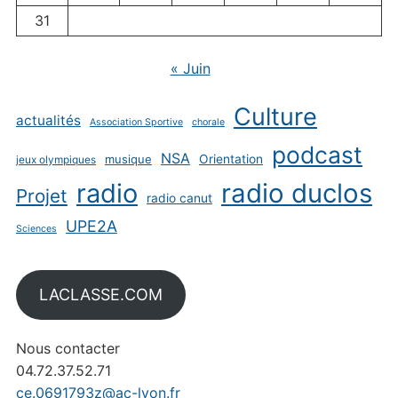
31
« Juin
Culture
actualités
Association Sportive
chorale
podcast
NSA
musique
Orientation
jeux olympiques
radio
radio duclos
Projet
radio canut
UPE2A
Sciences
LACLASSE.COM
Nous contacter
04.72.37.52.71
ce.0691793z@ac-lyon.fr