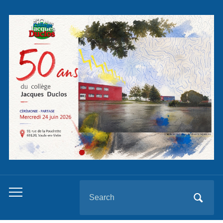
Panneau de gestion des cookies
Search
Toggle
for:
mobile
menu