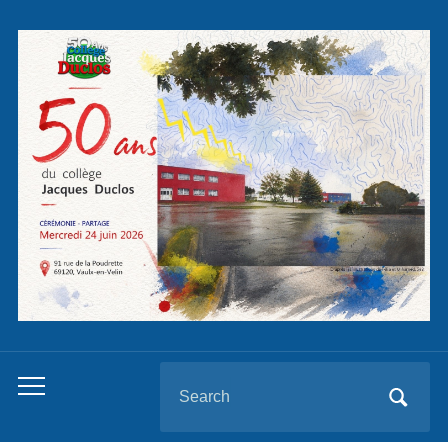
Panneau de gestion des cookies
Search
Toggle
for:
mobile
menu