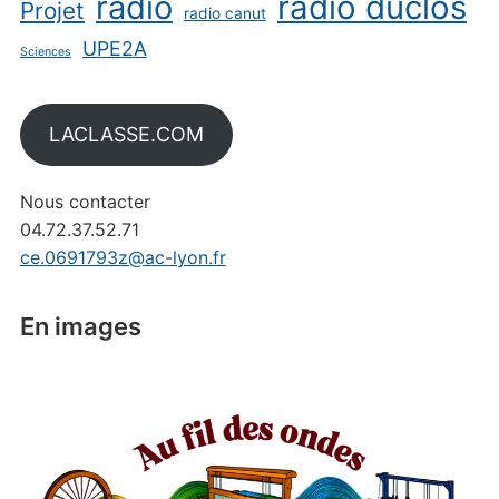
radio
radio duclos
Projet
radio canut
UPE2A
Sciences
LACLASSE.COM
Nous contacter
04.72.37.52.71
ce.0691793z@ac-lyon.fr
En images