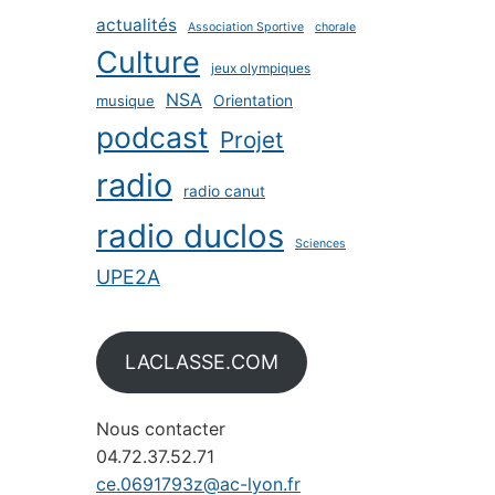
actualités
Association Sportive
chorale
Culture
jeux olympiques
NSA
musique
Orientation
podcast
Projet
radio
radio canut
radio duclos
Sciences
UPE2A
LACLASSE.COM
Nous contacter
04.72.37.52.71
ce.0691793z@ac-lyon.fr