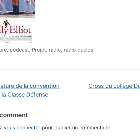
ure
,
podcast
,
Projet
,
radio
,
radio duclos
ature de la convention
Cross du collège D
 la Classe Défense
 comment
ez
vous connecter
pour publier un commentaire.