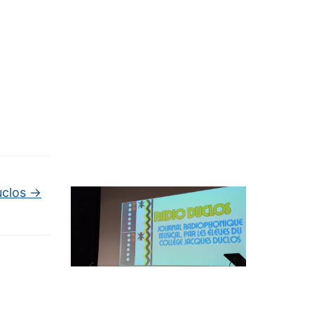
uclos
→