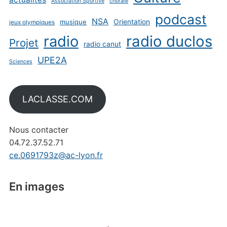
Association Sportive
chorale
podcast
NSA
musique
Orientation
jeux olympiques
radio
radio duclos
Projet
radio canut
UPE2A
Sciences
LACLASSE.COM
Nous contacter
04.72.37.52.71
ce.0691793z@ac-lyon.fr
En images