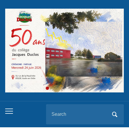
Panneau de gestion des cookies
Search
Toggle
for:
mobile
menu