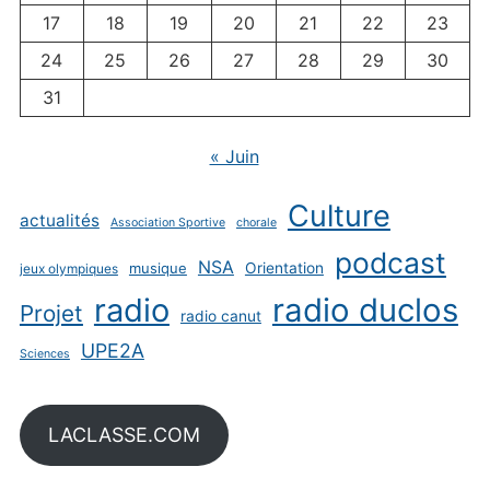
17
18
19
20
21
22
23
24
25
26
27
28
29
30
31
« Juin
Culture
actualités
Association Sportive
chorale
podcast
NSA
musique
Orientation
jeux olympiques
radio
radio duclos
Projet
radio canut
UPE2A
Sciences
LACLASSE.COM