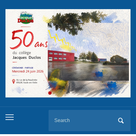
Panneau de gestion des cookies
Search
Toggle
for:
mobile
menu